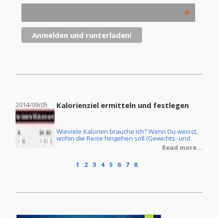
*
2014/09/05
Kalorienziel ermitteln und festlegen
2014
Wieviele Kalorien brauche ich? Wenn Du weisst,
ine
wohin die Reise hingehen soll (Gewichts- und
Körperfettreduzierung oder Masseaufbau) und
re...
Read more...
Du ebenfalls die Ernährungsform Deiner Wahl
getroffen hast, dann stellt sich natürlich noch die
1
2
3
4
5
6
7
8
Frage, wie Du denn Dein individuelles
Kalorienziel ermittelt. Im Grunde ist dies keine
grosse Zauberei, wenn man erstmal ein paar
Grundlagen verstanden hat.