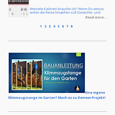
Wieviele Kalorien brauche ich? Wenn Du weisst,
ine
wohin die Reise hingehen soll (Gewichts- und
Körperfettreduzierung oder Masseaufbau) und
re...
Read more...
Du ebenfalls die Ernährungsform Deiner Wahl
getroffen hast, dann stellt sich natürlich noch die
1
2
3
4
5
6
7
8
Frage, wie Du denn Dein individuelles
Kalorienziel ermittelt. Im Grunde ist dies keine
grosse Zauberei, wenn man erstmal ein paar
Grundlagen verstanden hat.
Eine eigene
Klimmzugstange im Garten? Mach es zu Deinem Projekt!