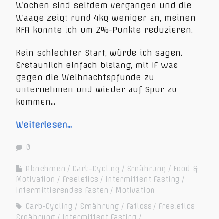
Wochen sind seitdem vergangen und die
Waage zeigt rund 4kg weniger an, meinen
KFA konnte ich um 2%-Punkte reduzieren.
Kein schlechter Start, würde ich sagen.
Erstaunlich einfach bislang, mit IF was
gegen die Weihnachtspfunde zu
unternehmen und wieder auf Spur zu
kommen…
Weiterlesen…
0
Abnehmen
Carb-Cycling
Ernährung
Food &
Motivation
Freeletics
Intermittent Fasting
Intermittierendes Fasten
Motivation
Carb-Cycling
Ernährung
Fatloss
Freeletics
Ernährung
Intermittent Fasting