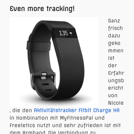
Even more tracking!
Ganz
frisch
dazu
geko
mmen
ist
der
Erfahr
ungsb
ericht
von
Nicole
, die den
Aktivitätstracker Fitbit Charge HR
in Kombination mit MyFitnessPal und
Freeletics nutzt und sehr zufrieden ist mit
dem Armband. Die Verbindung zu