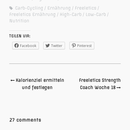
Carb-Cycling
Ernährung
Freeletics
Freeletics Ernährung
High-Carb
Low-Carb
Nutrition
TEILEN VIA:
Facebook
Twitter
Pinterest
Kalorienziel ermitteln
Freeletics Strength
und festlegen
Coach Woche 18
27 comments