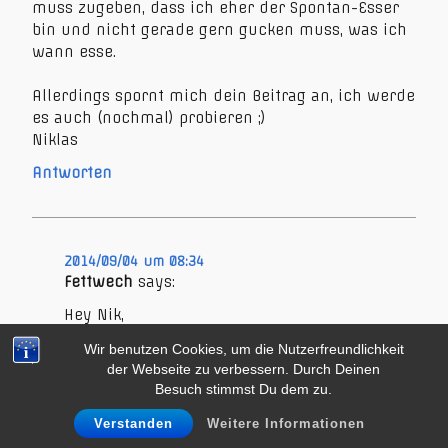
muss zugeben, dass ich eher der Spontan-Esser
bin und nicht gerade gern gucken muss, was ich
wann esse.
Allerdings spornt mich dein Beitrag an, ich werde
es auch (nochmal) probieren ;)
Niklas
Antworten
2014/09/04 um 08:34
Fettwech
says:
Hey Nik,
Wir benutzen Cookies, um die Nutzerfreundlichkeit
liest sich auch sehr gut Dein Ernährungstag!
der Webseite zu verbessern. Durch Deinen
Danke fürs Teilen!
Besuch stimmst Du dem zu.
Verstanden
Weitere Informationen
Du hats recht, der Punkt, wie ich auf mein
Kalorienziel gekommen bin, fehlt bislang. Ich