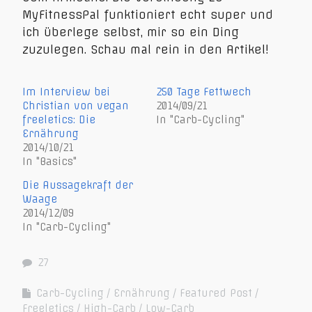
MyFitnessPal funktioniert echt super und
ich überlege selbst, mir so ein Ding
zuzulegen. Schau mal rein in den Artikel!
Im Interview bei
250 Tage Fettwech
Christian von vegan
2014/09/21
freeletics: Die
In "Carb-Cycling"
Ernährung
2014/10/21
In "Basics"
Die Aussagekraft der
Waage
2014/12/09
In "Carb-Cycling"
27
Carb-Cycling
Ernährung
Featured Post
Freeletics
High-Carb
Low-Carb