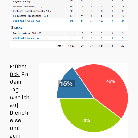
Frühst
ück:
An
dem
Tag
war ich
auf
Dienstr
eise
und
zum