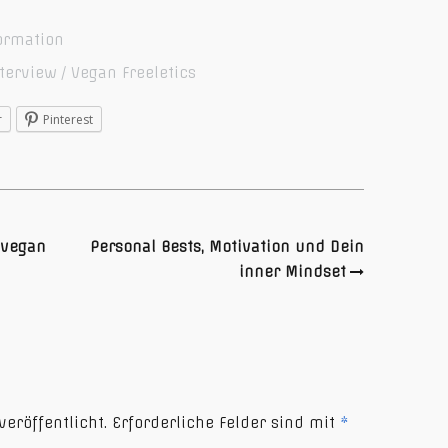
ormation
nterview
Vegan Freeletics
r
Pinterest
 vegan
Personal Bests, Motivation und Dein
inner Mindset
eröffentlicht.
Erforderliche Felder sind mit
*