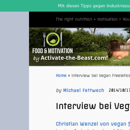
Mit diesen Tipps gegen Industriezu
The right nutrition + motivation = You
Ho
Home
»
Interview bei Vegan Freeletic
by
Michael Fettwech
2014/10/1
Interview bei Veg
Christian Wenzel von vegan f