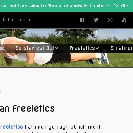
cker hat Lars seine Ernährung umgestellt. Ergebnis: -18 Kilo!
r better version!
me
So startest Du!
Freeletics
Ernähru
s
7
an Freeletics
reeletics
hat mich gefragt, ob ich nicht