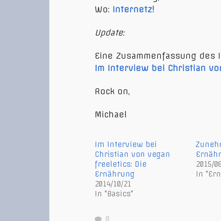
2014/0
Wo:
Internetz!
Update:
Eine Zusammenfassung des Int
Im Interview bei Christian vo
Rock on,
Michael
Im Interview bei
Zuneh
Christian von vegan
Ernäh
freeletics: Die
2015/0
Ernährung
In "Er
2014/10/21
In "Basics"
0