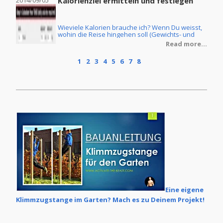
2014/09/05
Kalorienziel ermitteln und festlegen
2014
Wieviele Kalorien brauche ich? Wenn Du weisst,
ine
wohin die Reise hingehen soll (Gewichts- und
Körperfettreduzierung oder Masseaufbau) und
re...
Read more...
Du ebenfalls die Ernährungsform Deiner Wahl
getroffen hast, dann stellt sich natürlich noch die
1
2
3
4
5
6
7
8
Frage, wie Du denn Dein individuelles
Kalorienziel ermittelt. Im Grunde ist dies keine
grosse Zauberei, wenn man erstmal ein paar
Grundlagen verstanden hat.
Eine eigene
Klimmzugstange im Garten? Mach es zu Deinem Projekt!