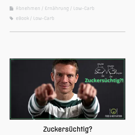
Abnehmen
Ernährung
Low-Carb
eBook
Low-Carb
Zuckersüchtig?