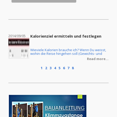
2014/09/05
Kalorienziel ermitteln und festlegen
2014
Wieviele Kalorien brauche ich? Wenn Du weisst,
ine
wohin die Reise hingehen soll (Gewichts- und
Körperfettreduzierung oder Masseaufbau) und
re...
Read more...
Du ebenfalls die Ernährungsform Deiner Wahl
getroffen hast, dann stellt sich natürlich noch die
1
2
3
4
5
6
7
8
Frage, wie Du denn Dein individuelles
Kalorienziel ermittelt. Im Grunde ist dies keine
grosse Zauberei, wenn man erstmal ein paar
Grundlagen verstanden hat.