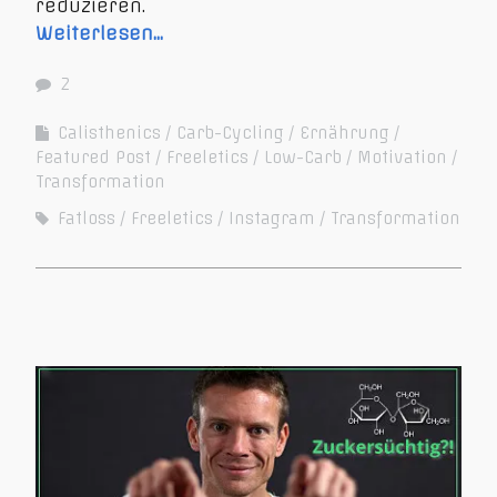
reduzieren.
Weiterlesen…
2
Calisthenics
Carb-Cycling
Ernährung
Featured Post
Freeletics
Low-Carb
Motivation
Transformation
Fatloss
Freeletics
Instagram
Transformation