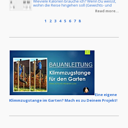
Wieviele Kalorien brauche ich? Wenn Du weisst,
ine
wohin die Reise hingehen soll (Gewichts- und
Körperfettreduzierung oder Masseaufbau) und
re...
Read more...
Du ebenfalls die Ernährungsform Deiner Wahl
getroffen hast, dann stellt sich natürlich noch die
1
2
3
4
5
6
7
8
Frage, wie Du denn Dein individuelles
Kalorienziel ermittelt. Im Grunde ist dies keine
grosse Zauberei, wenn man erstmal ein paar
Grundlagen verstanden hat.
Eine eigene
Klimmzugstange im Garten? Mach es zu Deinem Projekt!