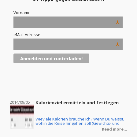
Vorname
*
eMail-Adresse
*
2014/09/05
Kalorienziel ermitteln und festlegen
2014
Wieviele Kalorien brauche ich? Wenn Du weisst,
ine
wohin die Reise hingehen soll (Gewichts- und
Körperfettreduzierung oder Masseaufbau) und
re...
Read more...
Du ebenfalls die Ernährungsform Deiner Wahl
getroffen hast, dann stellt sich natürlich noch die