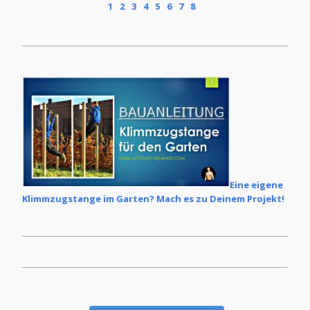
1
2
3
4
5
6
7
8
Frage, wie Du denn Dein individuelles
Kalorienziel ermittelt. Im Grunde ist dies keine
grosse Zauberei, wenn man erstmal ein paar
Grundlagen verstanden hat.
Eine eigene
Klimmzugstange im Garten? Mach es zu Deinem Projekt!