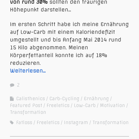
von rund 30%
sollten den traurigen
Höhepunkt darstellen…
Im ersten Schritt habe ich meine Ernährung
auf Low-Carb mit einem Kaloriendefizit
umgestellt und bis Anfang Mai 2014 rund
15 Kilo abgenommen. Meinen
Körperfettanteil konnte ich auf 18%
reduzieren.
Weiterlesen…
2
Calisthenics
Carb-Cycling
Ernährung
Featured Post
Freeletics
Low-Carb
Motivation
Transformation
Fatloss
Freeletics
Instagram
Transformation