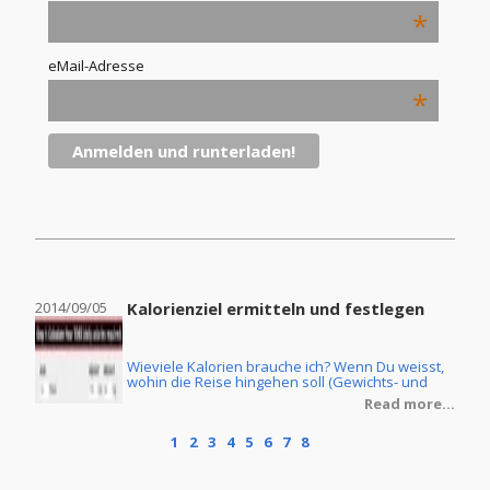
*
eMail-Adresse
*
2014/09/05
Kalorienziel ermitteln und festlegen
2014
Wieviele Kalorien brauche ich? Wenn Du weisst,
ine
wohin die Reise hingehen soll (Gewichts- und
Körperfettreduzierung oder Masseaufbau) und
re...
Read more...
Du ebenfalls die Ernährungsform Deiner Wahl
getroffen hast, dann stellt sich natürlich noch die
1
2
3
4
5
6
7
8
Frage, wie Du denn Dein individuelles
Kalorienziel ermittelt. Im Grunde ist dies keine
grosse Zauberei, wenn man erstmal ein paar
Grundlagen verstanden hat.