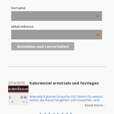
Vorname
*
eMail-Adresse
*
2014/09/05
Kalorienziel ermitteln und festlegen
2014
Wieviele Kalorien brauche ich? Wenn Du weisst,
ine
wohin die Reise hingehen soll (Gewichts- und
Körperfettreduzierung oder Masseaufbau) und
re...
Read more...
Du ebenfalls die Ernährungsform Deiner Wahl
getroffen hast, dann stellt sich natürlich noch die
1
2
3
4
5
6
7
8