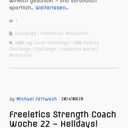
wirklich geschickt – und vorbildlich
sportlich…
Weiterlesen…
1
Challenge
Freeletics
Motivation
1000 Leg Lever Challenge
1000 Pushup
Challenge
Challenge
Freeletics World
Motivation
by
Michael Fettwech
2014/09/28
Freeletics Strength Coach
Woche 22 – Helldays!