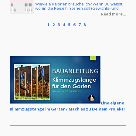
Wieviele Kalorien brauche ich? Wenn Du weisst,
ine
wohin die Reise hingehen soll (Gewichts- und
Körperfettreduzierung oder Masseaufbau) und
re...
Read more...
Du ebenfalls die Ernährungsform Deiner Wahl
getroffen hast, dann stellt sich natürlich noch die
1
2
3
4
5
6
7
8
Frage, wie Du denn Dein individuelles
Kalorienziel ermittelt. Im Grunde ist dies keine
grosse Zauberei, wenn man erstmal ein paar
Grundlagen verstanden hat.
Eine eigene
Klimmzugstange im Garten? Mach es zu Deinem Projekt!