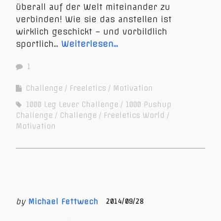
überall auf der Welt miteinander zu
verbinden! Wie sie das anstellen ist
wirklich geschickt – und vorbildlich
sportlich…
Weiterlesen…
1
Challenge
Freeletics
Motivation
1000 Leg Lever Challenge
1000 Pushup
Challenge
Challenge
Freeletics World
Motivation
by
Michael Fettwech
2014/09/28