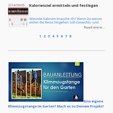
2014/09/05
Kalorienziel ermitteln und festlegen
2014
Wieviele Kalorien brauche ich? Wenn Du weisst,
ine
wohin die Reise hingehen soll (Gewichts- und
Körperfettreduzierung oder Masseaufbau) und
re...
Read more...
Du ebenfalls die Ernährungsform Deiner Wahl
getroffen hast, dann stellt sich natürlich noch die
1
2
3
4
5
6
7
8
Frage, wie Du denn Dein individuelles
Kalorienziel ermittelt. Im Grunde ist dies keine
grosse Zauberei, wenn man erstmal ein paar
Grundlagen verstanden hat.
Eine eigene
Klimmzugstange im Garten? Mach es zu Deinem Projekt!