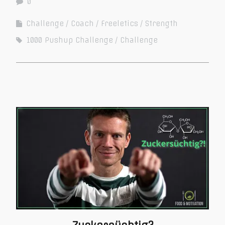
0
Challenge
Coach
Freeletics
Strength
1000 Pushup Challenge
Challenge