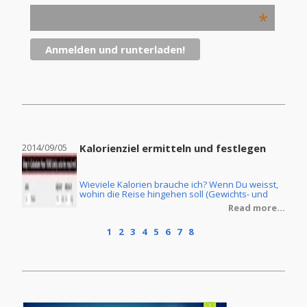
*
2014/09/05
Kalorienziel ermitteln und festlegen
2014
Wieviele Kalorien brauche ich? Wenn Du weisst,
ine
wohin die Reise hingehen soll (Gewichts- und
Körperfettreduzierung oder Masseaufbau) und
re...
Read more...
Du ebenfalls die Ernährungsform Deiner Wahl
getroffen hast, dann stellt sich natürlich noch die
1
2
3
4
5
6
7
8
Frage, wie Du denn Dein individuelles
Kalorienziel ermittelt. Im Grunde ist dies keine
grosse Zauberei, wenn man erstmal ein paar
Grundlagen verstanden hat.