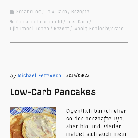
Ernährung
Low-Carb
Rezepte
Backen
Kokosmehl
Low-Carb
Pflaumenkuchen
Rezept
wenig Kohlenhydrate
by
Michael Fettwech
2014/09/22
Low-Carb Pancakes
Eigentlich bin ich eher
so der herzhafte Typ,
aber hin und wieder
meldet sich auch mein