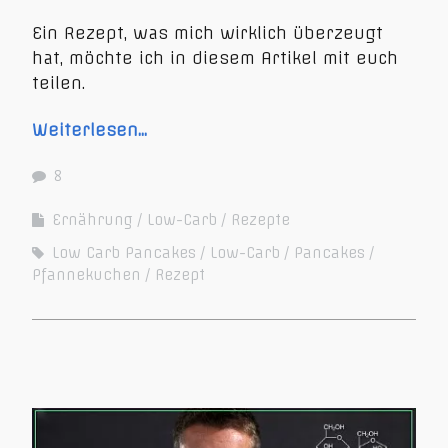
Ein Rezept, was mich wirklich überzeugt
hat, möchte ich in diesem Artikel mit euch
teilen.
Weiterlesen…
8
Ernährung
Low-Carb
Rezepte
Low Carb Pancakes
Low-Carb
Pancakes
Pfannekuchen
Rezept