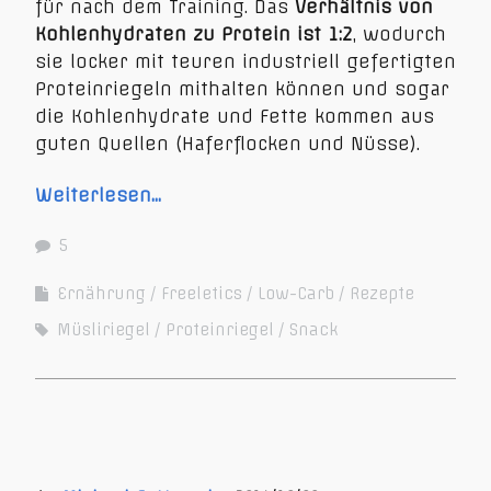
für nach dem Training. Das
Verhältnis von
Kohlenhydraten zu Protein ist 1:2
, wodurch
sie locker mit teuren industriell gefertigten
Proteinriegeln mithalten können und sogar
die Kohlenhydrate und Fette kommen aus
guten Quellen (Haferflocken und Nüsse).
Weiterlesen…
5
Ernährung
Freeletics
Low-Carb
Rezepte
Müsliriegel
Proteinriegel
Snack