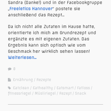
Sandra (Danke!) und in der Facebookgruppe
„
Freeletics Hannover
“ postete sie
anschließend das Rezept…
Da ich nicht alle Zutaten im Hause hatte,
orientierte ich mich am Grundrezept und
ergänzte es mit eigenen Zutaten. Das
Ergebnis kann sich optisch wie vom
Geschmack her wirklich sehen lassen!
Weiterlesen…
0
Ernährung
Rezepte
Eatclean
Eathealthy
Eatsmart
Fatloss
fitnessriegel
Müsliriegel
Rezept
Snack