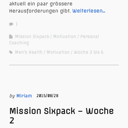
aktuell ein paar grössere
Herausforderungen gibt.
Weiterlesen…
1
Mission Sixpack
Motivation
Personal
Coaching
Men's Health
Motivation
Woche 3 bis 6
by
Miriam
2015/08/28
Mission Sixpack – Woche
2