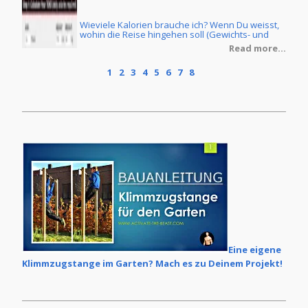
Wieviele Kalorien brauche ich? Wenn Du weisst,
ine
wohin die Reise hingehen soll (Gewichts- und
Körperfettreduzierung oder Masseaufbau) und
re...
Read more...
Du ebenfalls die Ernährungsform Deiner Wahl
getroffen hast, dann stellt sich natürlich noch die
1
2
3
4
5
6
7
8
Frage, wie Du denn Dein individuelles
Kalorienziel ermittelt. Im Grunde ist dies keine
grosse Zauberei, wenn man erstmal ein paar
Grundlagen verstanden hat.
Eine eigene
Klimmzugstange im Garten? Mach es zu Deinem Projekt!