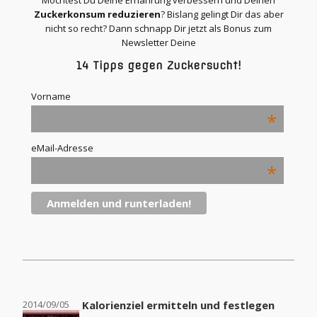
Möchtest Du Deine Ernährung verbessern und Deinen
Zuckerkonsum reduzieren
? Bislang gelingt Dir das aber
nicht so recht? Dann schnapp Dir jetzt als Bonus zum
Newsletter Deine
14 Tipps gegen Zuckersucht!
Vorname
*
eMail-Adresse
*
2014/09/05
Kalorienziel ermitteln und festlegen
2014