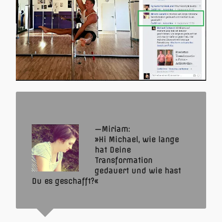
Miriam:
»Hi Michael, wie lange
hat Deine
Transformation
gedauert und wie hast
Du es geschafft?«