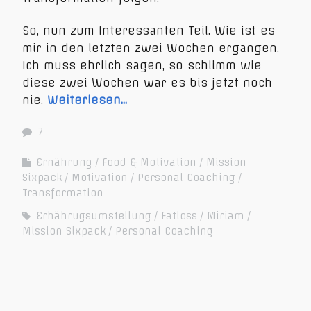
So, nun zum Interessanten Teil. Wie ist es
mir in den letzten zwei Wochen ergangen.
Ich muss ehrlich sagen, so schlimm wie
diese zwei Wochen war es bis jetzt noch
nie.
Weiterlesen…
7
Ernährung
Food & Motivation
Mission
Sixpack
Motivation
Personal Coaching
Transformation
Erhährugsumstellung
Fatloss
Miriam
Mission Sixpack
Personal Coaching