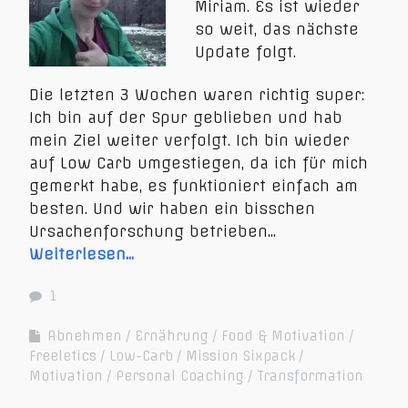
Miriam. Es ist wieder
so weit, das nächste
Update folgt.
Die letzten 3 Wochen waren richtig super:
Ich bin auf der Spur geblieben und hab
mein Ziel weiter verfolgt. Ich bin wieder
auf Low Carb umgestiegen, da ich für mich
gemerkt habe, es funktioniert einfach am
besten. Und wir haben ein bisschen
Ursachenforschung betrieben…
Weiterlesen…
1
Abnehmen
Ernährung
Food & Motivation
Freeletics
Low-Carb
Mission Sixpack
Motivation
Personal Coaching
Transformation