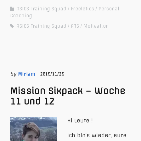
ASICS Training Squad
Freeletics
Personal
Coaching
ASICS Training Squad
ATS
Motivation
by
Miriam
2015/11/25
Mission Sixpack – Woche
11 und 12
Hi Leute !
Ich bin’s wieder, eure