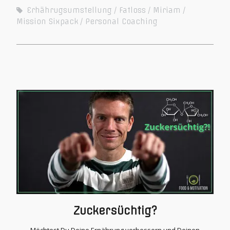
Erhährugsumstellung
Fatloss
Miriam
Mission Sixpack
Personal Coaching
Zuckersüchtig?